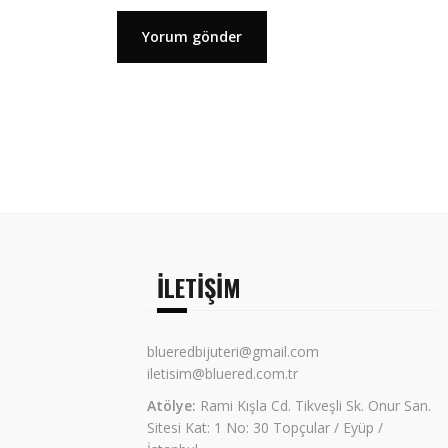
İLETIŞIM
blueredbijuteri@gmail.com
iletisim@bluered.com.tr
Atölye:
Rami Kışla Cd. Tikveşli Sk. Onur San.
Sitesi Kat: 1 No: 30 Topçular / Eyüp /