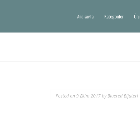
Ana sayfa
Kategoriler
Ürü
Posted on
9 Ekim 2017
by
Bluered Bijuteri