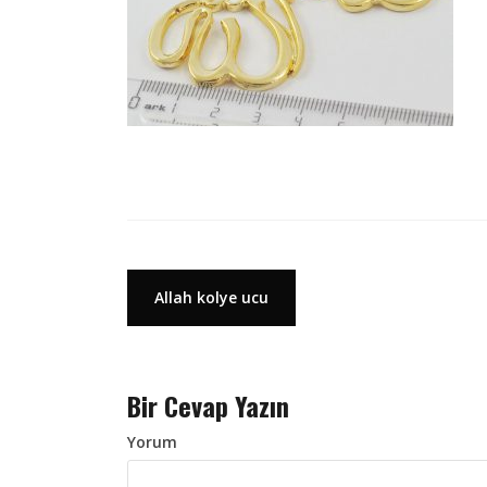
Y
Allah kolye ucu
a
z
Bir Cevap Yazın
ı
d
Yorum