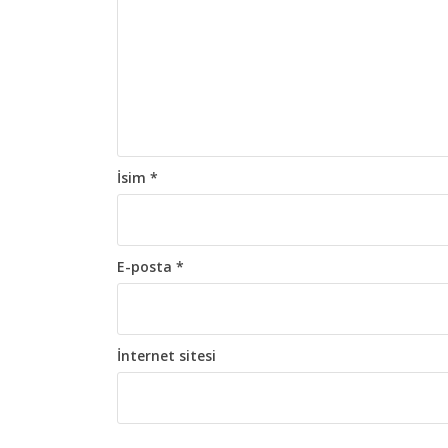
o
l
a
ş
ı
m
İsim
*
ı
E-posta
*
İnternet sitesi