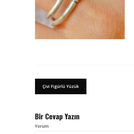
Y
Çivi Figürlü Yüzük
a
z
Bir Cevap Yazın
ı
d
Yorum