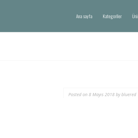
Ana sayfa
Kategoriler
Ürü
Posted on
8 Mayıs 2018
by
bluered