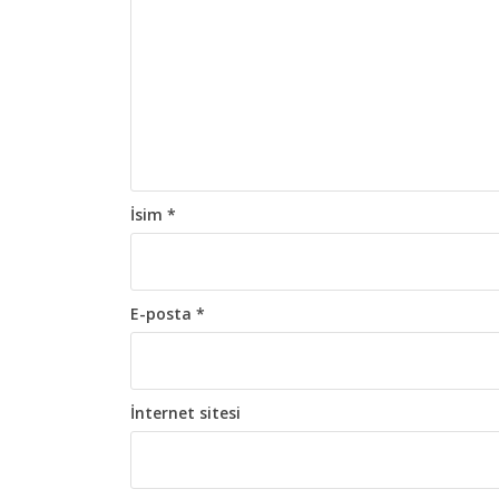
o
l
a
ş
ı
m
İsim
*
ı
E-posta
*
İnternet sitesi