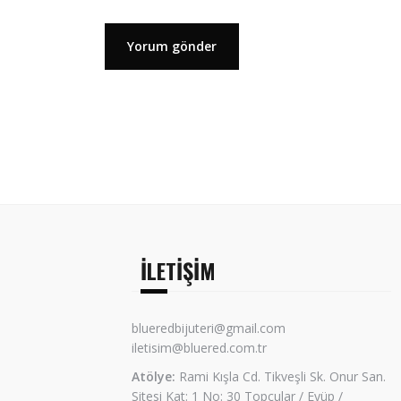
İLETIŞIM
blueredbijuteri@gmail.com
iletisim@bluered.com.tr
Atölye:
Rami Kışla Cd. Tikveşli Sk. Onur San.
Sitesi Kat: 1 No: 30 Topçular / Eyüp /