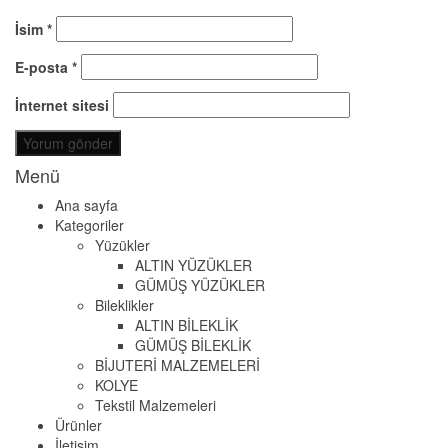
İsim
*
E-posta
*
İnternet sitesi
Menü
Ana sayfa
Kategoriler
Yüzükler
ALTIN YÜZÜKLER
GÜMÜŞ YÜZÜKLER
Bileklikler
ALTIN BİLEKLİK
GÜMÜŞ BİLEKLİK
BİJUTERİ MALZEMELERİ
KOLYE
Tekstil Malzemeleri
Ürünler
İletişim