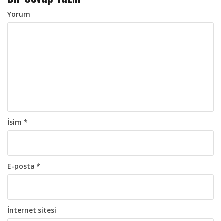
o
l
Yorum
a
ş
ı
m
ı
İsim
*
E-posta
*
İnternet sitesi