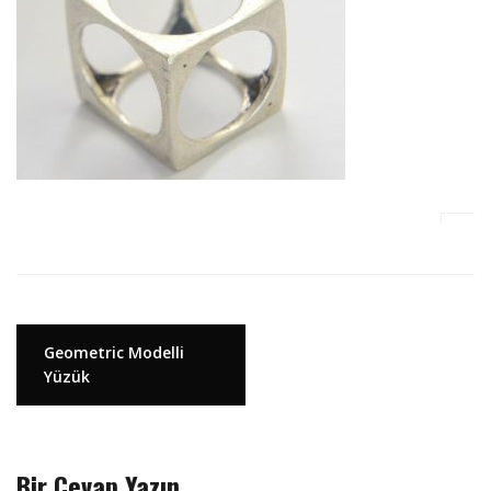
Y
Geometric Modelli
Yüzük
a
z
ı
d
Bir Cevap Yazın