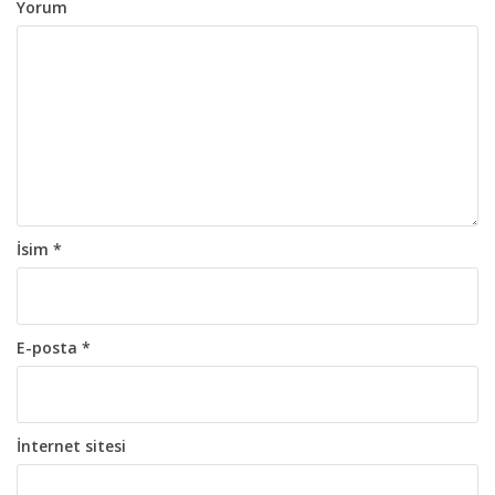
o
Yorum
l
a
ş
ı
m
ı
İsim
*
E-posta
*
İnternet sitesi