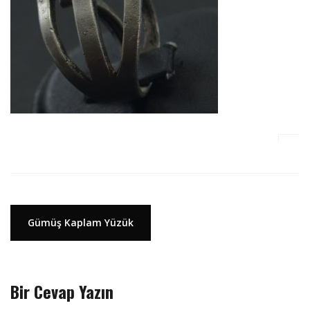
Y
Gümüş Kaplam Yüzük
a
z
ı
Bir Cevap Yazın
d