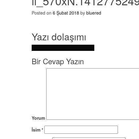
il_570xN.141277524
Posted on
6 Şubat 2018
by
bluered
Yazı dolaşımı
YAPRAK MODELLİ YÜZÜK RF8
Bir Cevap Yazın
Yorum
İsim
*