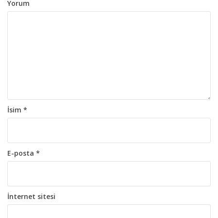
o
Yorum
l
a
ş
ı
m
ı
İsim
*
E-posta
*
İnternet sitesi