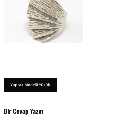
Y
Yaprak Modelli Yüzük
a
z
ı
Bir Cevap Yazın
d