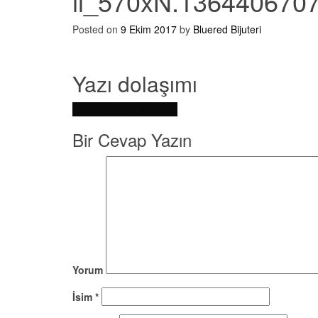
il_570xN.136440670
Posted on
9 Ekim 2017
by
Bluered Bijuteri
Yazı dolaşımı
ALTIN YÜZÜK MODELİ
Bir Cevap Yazın
Yorum
İsim
*