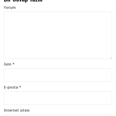
o
l
Yorum
a
ş
ı
m
ı
İsim
*
E-posta
*
İnternet sitesi