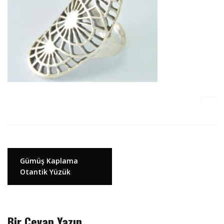
Y
Gümüş Kaplama
Otantik Yüzük
a
z
ı
d
Bir Cevap Yazın