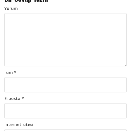
o
l
Yorum
a
ş
ı
m
ı
İsim
*
E-posta
*
İnternet sitesi