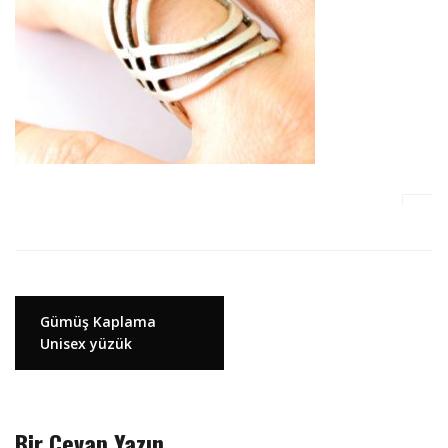
Y
Gümüş Kaplama
Unisex yüzük
a
z
ı
d
Bir Cevap Yazın