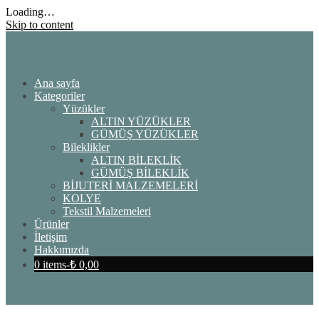
Loading…
Skip to content
Ana sayfa
Kategoriler
Yüzükler
ALTIN YÜZÜKLER
GÜMÜŞ YÜZÜKLER
Bileklikler
ALTIN BİLEKLİK
GÜMÜŞ BİLEKLİK
BİJUTERİ MALZEMELERİ
KOLYE
Tekstil Malzemeleri
Ürünler
İletişim
Hakkımızda
0 items-
₺
0,00