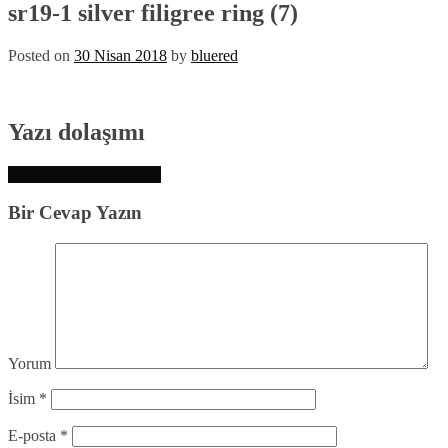
sr19-1 silver filigree ring (7)
Posted on
30 Nisan 2018
by
bluered
Yazı dolaşımı
Gümüş Kaplama Yüzük
Bir Cevap Yazın
Yorum
İsim
*
E-posta
*