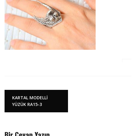
Y
KARTAL MODELLİ
YÜZÜK RA15-3
a
z
ı
d
Bir Cevap Yazın