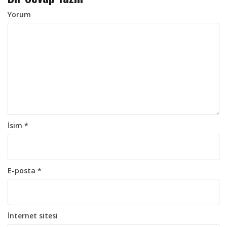
o
l
Yorum
a
ş
ı
m
ı
İsim
*
E-posta
*
İnternet sitesi