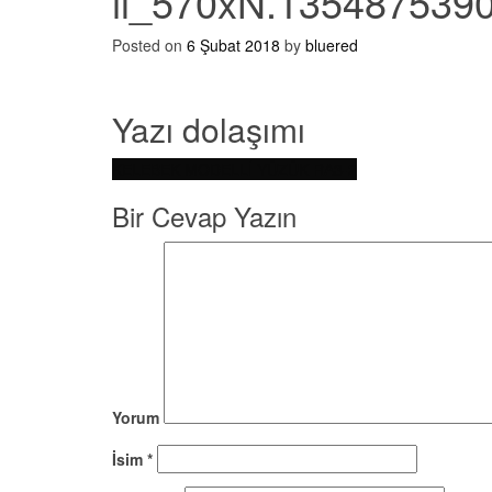
il_570xN.135487539
Posted on
6 Şubat 2018
by
bluered
Yazı dolaşımı
KELEBEK MODELLİ YÜZÜK RA3-2
Bir Cevap Yazın
Yorum
İsim
*