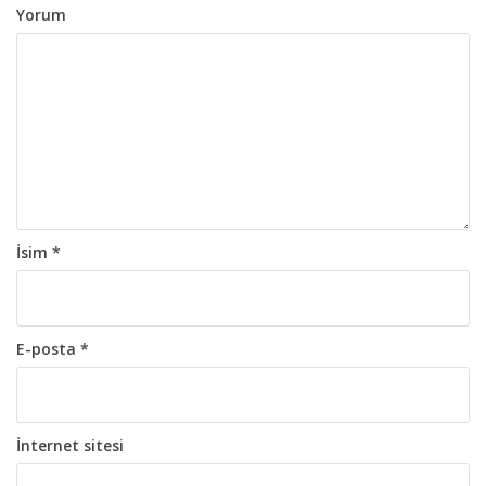
l
Yorum
a
ş
ı
m
ı
İsim
*
E-posta
*
İnternet sitesi