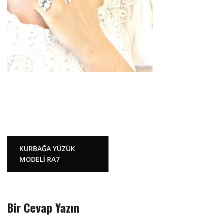
Y
KURBAĞA YÜZÜK
MODELİ RA7
a
z
ı
d
Bir Cevap Yazın
o